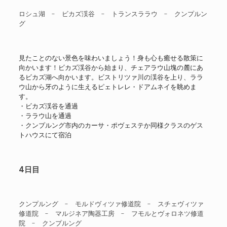
ロシュ湖 - ビカズ渓谷 - トランスララウ - クンプルン
グ
見たことのない景色を味わいましょう！身も心も癒せる散策に
向かいます！ビカズ渓谷から始まり、チェアラウ山塊の麓にあ
るビカズ湖へ向かいます。ビストリツァ川の渓谷を上り、ララ
ウ山から牙のように生えるピェトレレ・ドアムネイを眺めま
す。
・ビカズ渓谷を通過
・ララウ山を通過
・クンプルング市内のカーサ・ポヴェステか同様クラスのゲス
トハウスにて宿泊
4日目
クンプルング - モルドヴィツァ修道院 - スチェヴィツァ
修道院 - マルジネア陶器工房 - フモルとヴォロネツ修道
院 - クンプルング