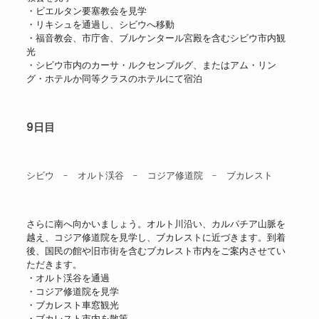
・ビエルタン要塞教会を見学
・リキシュを通過し、シビウへ移動
・福音教会、市庁舎、ブルケンタール宮殿を含むシビウ市内観
光
・シビウ市内のカーサ・ルクセンブルグ、またはアム・リン
グ・ホテルか同等クラスのホテルにて宿泊
9日目
シビウ - オルト渓谷 - コジア修道院 - ブカレスト
さらに南へ向かいましょう。オルト川沿い、カルパチア山脈を
越え、コジア修道院を見学し、ブカレストに近づきます。到着
後、国民の館や旧市街を含むブカレスト市内をご案内させてい
ただきます。
・オルト渓谷を通過
・コジア修道院を見学
・ブカレスト車窓観光
・ブカレスト市内を散策