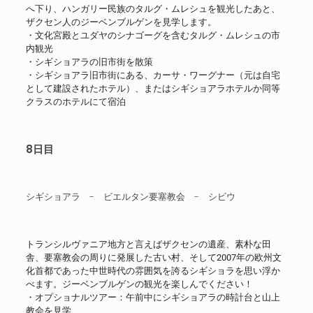
へ下り、ハンガリー民族のタルグ・ムレシュを観光したあと、
ザクセン人のジーベンブルゲンを見学します。
・文化宮殿とユダヤのシナゴーグを含むタルグ・ムレシュの市
内観光
・シギショアラの旧市街を散策
・シギショアラ旧市街にある、カーサ・ワーグナー（元は自宅
として建設されたホテル）、またはシギショアラホテルか同等
クラスのホテルにて宿泊
8日目
シギショアラ - ビエルタン要塞教会 - シビウ
トランシルヴァニア地方と言えばザクセンの遺産、素朴な田
舎、要塞教会の周りに発展した古い村、そして2007年の欧州文
化首都であった中世時代の雰囲気を誇るシギショラを思い浮か
べます。ジーベンブルゲンの観光を楽しんでください！
・オプショナルツアー：午前中にシギショアラの時計台と山上
教会を見学