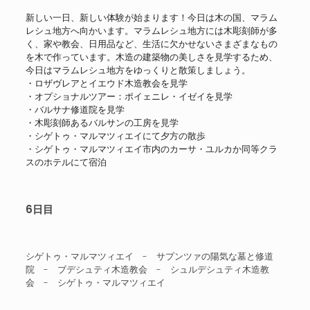
新しい一日、新しい体験が始まります！今日は木の国、マラム
レシュ地方へ向かいます。マラムレシュ地方には木彫刻師が多
く、家や教会、日用品など、生活に欠かせないさまざまなもの
を木で作っています。木造の建築物の美しさを見学するため、
今日はマラムレシュ地方をゆっくりと散策しましょう。
・ロザヴレアとイエウド木造教会を見学
・オプショナルツアー：ポイェニレ・イゼイを見学
・バルサナ修道院を見学
・木彫刻師あるバルサンの工房を見学
・シゲトゥ・マルマツィエイにて夕方の散歩
・シゲトゥ・マルマツィエイ市内のカーサ・ユルカか同等クラ
スのホテルにて宿泊
6日目
シゲトゥ・マルマツィエイ - サプンツァの陽気な墓と修道
院 - ブデシュティ木造教会 - シュルデシュティ木造教
会 - シゲトゥ・マルマツィエイ