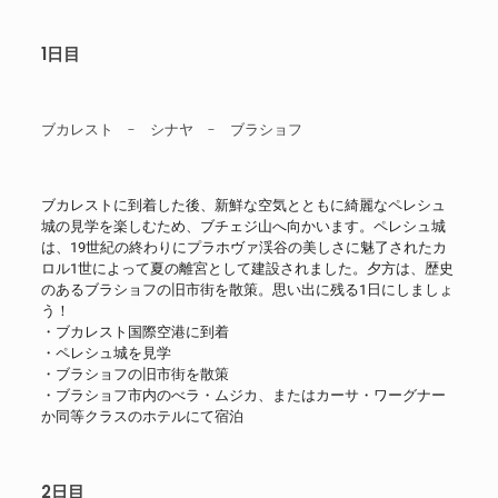
1日目
ブカレスト - シナヤ - ブラショフ
ブカレストに到着した後、新鮮な空気とともに綺麗なペレシュ
城の見学を楽しむため、ブチェジ山へ向かいます。ペレシュ城
は、19世紀の終わりにプラホヴァ渓谷の美しさに魅了されたカ
ロル1世によって夏の離宮として建設されました。夕方は、歴史
のあるブラショフの旧市街を散策。思い出に残る1日にしましょ
う！
・ブカレスト国際空港に到着
・ペレシュ城を見学
・ブラショフの旧市街を散策
・ブラショフ市内のべラ・ムジカ、またはカーサ・ワーグナー
か同等クラスのホテルにて宿泊
2日目