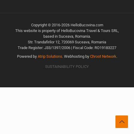
Copyright © 2016-2026 HelloBucovina.com
This website is property of HelloBucovina Travel & Tours SRL,
based in Suceava, Romania.
Str. Trandafirilor 12, 720069 Suceava, Romania
Trade Register: J33/1397/2006 | Fiscal Code: RO19183227
Powered by
Atrip Solutions
. Webhosting by
Chroot Network
.
SUSTAINABILITY POLICY