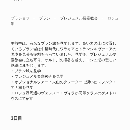
ブラショフ - ブラン - プレジュメル要塞教会 - ロシュ
湖
午前中は、有名なブラン城を見学します。高い岩の上に位置し
ているブラン城は中世時代にワラキアとトランシルヴァニアの
国境を見張る役割をもっていました。見学後、プレジュメル要
塞教会に立ち寄り、オルト川の渓谷を越え、ロシュ湖の悲しい
物語に耳を傾けます。
・ブラン城を見学
・プレジュメル要塞教会を見学
・オプショナルツアー：火山のクレーターに湧いたスフンタ・
アナ湖を見学
・ロシュ湖周辺のヴェレスコ・ヴィラか同等クラスのゲストハ
ウスにて宿泊
3日目