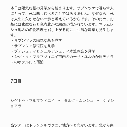
本日は陽気な墓の見学から始まります。サプンツァで暮らす人
にとって、死は悲しむべきことではありません。なぜなら、死
は人生に欠かせない一歩と考えているからです。そのため、お
墓には素敵な花と色彩豊かな絵画が描かれています。マラムレ
シュ地方の名物料理を召し上がる前に、壮麗な建築も見学しま
す。
・サプンツァの陽気な墓を見学
・サプンツァ修道院を見学
・ブデシュティとシュルデシュティ木造教会を見学
・シゲトゥ・マルマツィエイ市内のカーサ・ユルカか同等クラ
スのホテルにて宿泊
7日目
シゲトゥ・マルマツィエイ - タルグ・ムレシュ - シギシ
ョアラ
当ツアーはトランシルヴァニア地方へと向かいます。北から南