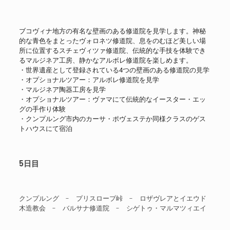
ブコヴィナ地方の有名な壁画のある修道院を見学します。神秘
的な青色をまとったヴォロネツ修道院、息をのむほど美しい場
所に位置するスチェヴィツァ修道院、伝統的な手技を体験でき
るマルジネア工房、静かなアルボレ修道院を楽しめます。
・世界遺産として登録されている4つの壁画のある修道院の見学
・オプショナルツアー：アルボレ修道院を見学
・マルジネア陶器工房を見学
・オプショナルツアー：ヴァマにて伝統的なイースター・エッ
グの手作り体験
・クンプルング市内のカーサ・ポヴェステか同様クラスのゲス
トハウスにて宿泊
5日目
クンプルング - プリスロープ峠 - ロザヴレアとイエウド
木造教会 - バルサナ修道院 - シゲトゥ・マルマツィエイ