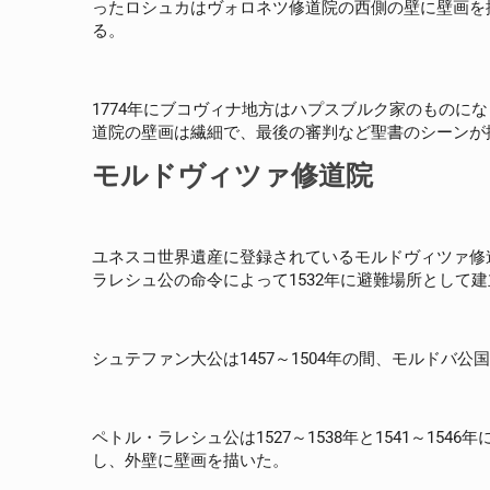
ったロシュカはヴォロネツ修道院の西側の壁に壁画を
る。
1774年にブコヴィナ地方はハプスブルク家のものに
道院の壁画は繊細で、最後の審判など聖書のシーンが
モルドヴィツァ修道院
ユネスコ世界遺産に登録されているモルドヴィツァ修
ラレシュ公の命令によって1532年に避難場所として
シュテファン大公は1457～1504年の間、モルドバ
ペトル・ラレシュ公は1527～1538年と1541～
し、外壁に壁画を描いた。