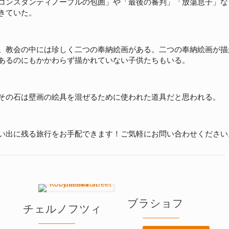
コンスタンティノープルの包囲」や「最後の審判」「放蕩息子」な
きていた。
。教会の中には珍しく二つの奉納絵画がある。二つの奉納絵画が描
あるのにもかかわらず描かれていない子供たちもいる。
その石は壁画の絵具を混ぜるために使われた道具だと思われる。
い出に残る旅行をお手配できます！ご気軽にお問い合わせください
ブラショフ
チェルノフツィ