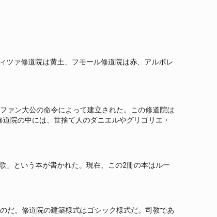
ィツァ修道院は黄土、フモール修道院は赤、アルボレ
テファン大公の命令によって建立された。この修道院は
修道院の中には、世捨て人のダニエルやグリゴリエ・
歌」という本が書かれた。現在、この2冊の本はルー
ものだ。修道院の建築様式はゴシック様式だ。司教であ