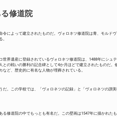
ある修道院
命令によって建立されたものだ。ヴォロネツ修道院は青、モルドヴ
る。
コ世界遺産に登録されているヴォロネツ修道院は、1488年にシュ
人との戦いの勝利の記念碑として4か月ほどで建立されたものだ。
カなど、歴史的に有名な人物が埋葬されている。
うだ。この学校では、「ヴォロネツの記録」と「ヴォロネツの讃美
ある修道院の中でもっとも有名だ。この壁画は1547年に描かれた