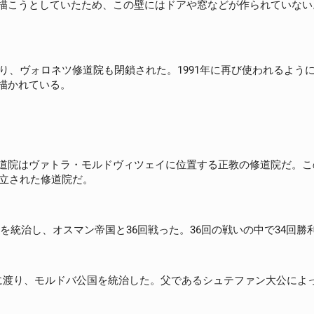
描こうとしていたため、この壁にはドアや窓などが作られていない
なり、ヴォロネツ修道院も閉鎖された。1991年に再び使われるよ
描かれている。
道院はヴァトラ・モルドヴィツェイに位置する正教の修道院だ。こ
建立された修道院だ。
公国を統治し、オスマン帝国と36回戦った。36回の戦いの中で34
1546年に渡り、モルドバ公国を統治した。父であるシュテファン大公