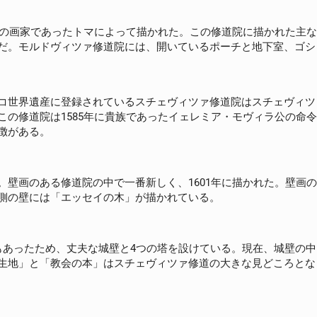
出身の画家であったトマによって描かれた。この修道院に描かれた主
だ。モルドヴィツァ修道院には、開いているポーチと地下室、ゴシ
コ世界遺産に登録されているスチェヴィツァ修道院はスチェヴィツ
この修道院は1585年に貴族であったイェレミア・モヴィラ公の命
徴がある。
。壁画のある修道院の中で一番新しく、1601年に描かれた。壁画
側の壁には「エッセイの木」が描かれている。
もあったため、丈夫な城壁と4つの塔を設けている。現在、城壁の
生地」と「教会の本」はスチェヴィツァ修道の大きな見どころとな