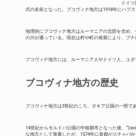
ドイツ
式の名前となった。ブコヴィナ地方は1918年にハプ
地理的にブコヴィナ地方はルーマニアの北部を含め、
の川が通っている。現在は村や町の発展により、ブナ
ブコヴィナ地方には、ルーマニア人やドイツ人、ユダ
ブコヴィナ地方の歴史
ブコヴィナ地方は3世紀のころ、ダキア公国の一部で
14世紀からモルドバ公国の中核都市となった後、“Ţa
な地方として発展したが、1574年に首都がスチャバ