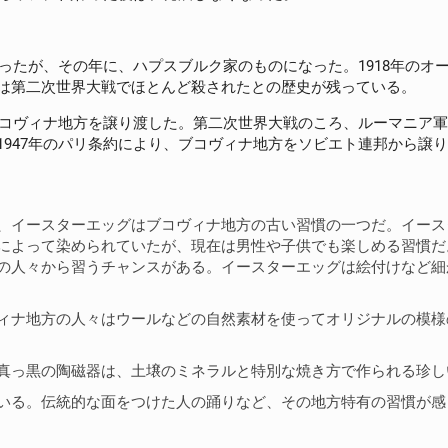
あったが、その年に、ハプスブルク家のものになった。1918年の
は第二次世界大戦でほとんど殺されたとの歴史が残っている。
ブコヴィナ地方を譲り渡した。第二次世界大戦のころ、ルーマニア軍
947年のパリ条約により、ブコヴィナ地方をソビエト連邦から譲
、イースターエッグはブコヴィナ地方の古い習慣の一つだ。イース
によって染められていたが、現在は男性や子供でも楽しめる習慣だ
の人々から習うチャンスがある。イースターエッグは絵付けなど細
ィナ地方の人々はウールなどの自然素材を使ってオリジナルの模様
真っ黒の陶磁器は、土壌のミネラルと特別な焼き方で作られる珍し
いる。伝統的な面をつけた人の踊りなど、その地方特有の習慣が感