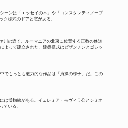
なシーンは「エッセイの木」や「コンスタンティノープ
ック様式のドアと窓がある。
ァ川の近く、ルーマニアの北東に位置する正教の修道
令によって建立された。建築様式はビザンチンとゴシッ
の中でもっとも魅力的な作品は「貞操の梯子」だ。この
中には博物館がある。イェレミア・モヴィラ公とシミオ
っている。