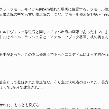
ラ・フモールルイから約5km離れた場所に位置する。フモール修道
修道院の中でも古い修道院の一つだ。フモール修道院1786～199
モルドヴィツァ修道院と同じスチャバ出身の画家であったトマによ
中にはペトル・ラレシュ公とトアデル・ブブヨグ将軍、彼の奥さん
る本があった。この本は修道士であった二コディムによって描かれ
遺産として登録された修道院だ。守り主は洗礼者のヨハネだ。長方
によって5か月で建立された。
描かれた。もっとも良好な