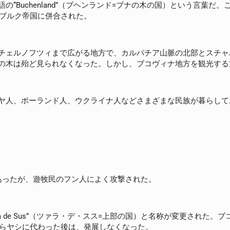
語の“Buchenland”（ブヘンランド=ブナの木の国）という言葉だ。
スブルク帝国に併合された。
チェルノフツィまで広がる地方で、カルパチア山脈の北部とスチャ
の木は殆ど見られなくなった。しかし、ブコヴィナ地方を観光する
ヤ人、ポーランド人、ウクライナ人などさまざまな民族が暮らして
あったが、遊牧民のフン人によく攻撃された。
ra de Sus”（ツァラ・デ・スス=上部の国）と名称が変更された
からヤシに代わった後は、発展しなくなった。