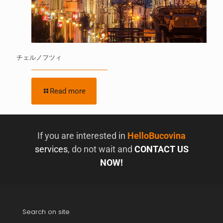
チェルノフツィ
Read more
If you are interested in
HelloBucovina
services
, do not wait and
CONTACT US
NOW!
Search on site