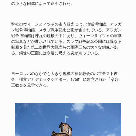
の小さな団体によって命令された。
弊社のヴィーンヌィツャの市内観光には、地域博物館、アフガ
ン戦争博物館、スラブ戦争記念公園が含まれている。アフガン
戦争博物館は煉瓦の鐘楼の中にあり、ヴィーンヌィツャの軍隊
の写真などが展示されている。スラブ戦争記念公園には異なる
制服を着た第二次世界大戦当時の軍隊三名の大きな銅像があ
る。銅像の正面には永遠に燃える炎が点っている。
ヨーロッパのなかでも大きな規模の福音教会のバプテスト教
会、州立アカデミックシアター、1758年に建立された「変容」
正教会を見学できる。