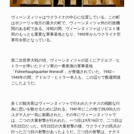
ヴィーンヌィツャはウクライナの中心に位置している。この町
はポジーリャ地方の最大の町で、ヴィーンヌィツャ州の行政機
関のある町である。冷戦の間、ヴィーンヌィツャはソビエト連
邦のもっとも重要な軍事基地となり、1992年からウクライナ空
軍司令部となっている。
第二次世界大戦の頃、ヴィーンヌィツャの近くにアドルフ・ヒ
トラーが率いたドイツ軍の一番東側の軍事基地
「Führerhauptquartier Werwolf 」が整備されていた。1942～
1943年の間、アドルフ・ヒトラー本人も、この辺りで数週間過
ごしたようだ。
多くの観光客はヴィーンヌィツャで行われたナチスの残酷な行
為に思いを馳せるために訪れる。1941年にこの地で28,000人の
ユダヤ人が一気に殺戮された。その年にヴィーンヌィツャで
は、二つの大量射撃が行われた。一つ目は9月16日で、二つ目は
9月22日だった。9月22日の大量射撃の後、ウクライナの民兵が
行った三つ目の射撃があったようだ。三つ目の射撃は、ナチス