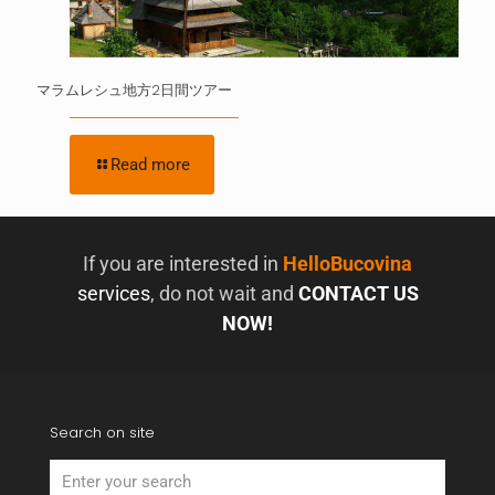
マラムレシュ地方2日間ツアー
Read more
If you are interested in
HelloBucovina
services
, do not wait and
CONTACT US
NOW!
Search on site