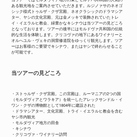
ある観光地をご案内させていただきます。ルジノァサのネオゴ
シック様式トゥルザ・クザ宮殿、ネオクラシックのドラマシア
ター、ヤシの文化宮殿、元は金メッキで装飾されていたトレ
イ・イエラルヒ教会、緑豊かなキシナウは当ツアーの見どころ
となっております。ツアーの後半にはモルドヴァ共和国の伝統
的な生活を体験します。クリコヴァの地下にあるワイナリーと
オルへユル・ヴェキの洞窟修道院をゆっくり観光します。ツア
ーはお客様のご要望でキシナウ、またはヤシで終わらせること
が可能です。
当ツアーの見どころ
・ストゥルザ・クザ宮殿。この宮殿は、ルーマニアの2つの国
（モルダヴィアとワラキア）を統一したアレックサンドル・イ
ワン・クザの博物館として1804年に建設された
・ドラマシアター、文化宮殿、トライ・イエラルヒ教会を含む
ヤシ市内観光
・モルダヴィア地方の田舎
・キシナウ
・クリコヴァ・ワイナリー訪問