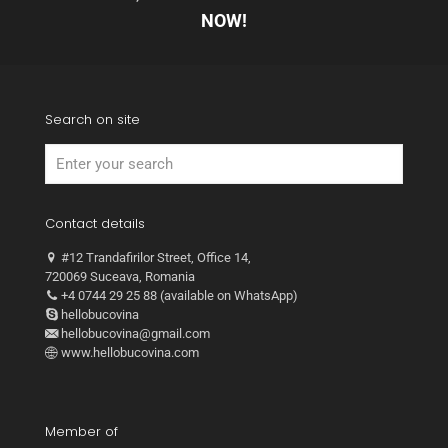
NOW!
Search on site
Contact details
#12 Trandafirilor Street, Office 14,
720069 Suceava, Romania
+4 0744 29 25 88 (available on WhatsApp)
hellobucovina
hellobucovina@gmail.com
www.hellobucovina.com
Member of