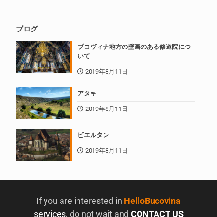
海、カルパチア山脈、壁画のある修道院、木造教
会などのツアーをお手配できます。
READ MORE
ブログ
ブコヴィナ地方の壁画のある修道院につ
いて
2019年8月11日
アタキ
2019年8月11日
ビエルタン
2019年8月11日
If you are interested in
HelloBucovina
services
, do not wait and
CONTACT US