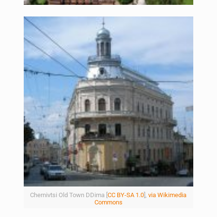
Chernivtsi Old Town DDima [
CC BY-SA 1.0
],
via Wikimedia
Commons