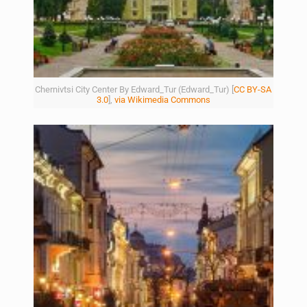
Chernivtsi City Center By Edward_Tur (Edward_Tur) [
CC BY-SA
3.0
],
via Wikimedia Commons