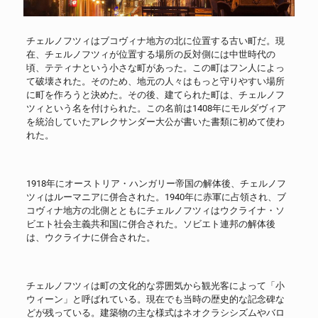
チェルノフツィはブコヴィナ地方の北に位置する古い町だ。現
在、チェルノフツィが位置する場所の反対側には中世時代の
頃、テティナという小さな町があった。この町はフン人によっ
て破壊された。そのため、地元の人々はもっと守りやすい場所
に町を作ろうと決めた。その後、建てられた町は、チェルノフ
ツィという名を付けられた。この名前は1408年にモルダヴィア
を統治していたアレクサンダー大公が書いた書類に初めて使わ
れた。
1918年にオーストリア・ハンガリー帝国の解体後、チェルノフ
ツィはルーマニアに併合された。1940年に赤軍に占領され、ブ
コヴィナ地方の北側とともにチェルノフツィはウクライナ・ソ
ビエト社会主義共和国に併合された。ソビエト連邦の解体後
は、ウクライナに併合された。
チェルノフツィは町の文化的な雰囲気から観光客によって「小
ウィーン」と呼ばれている。現在でも当時の歴史的な記念碑な
どが残っている。建築物の主な様式はネオクラシシズムやバロ