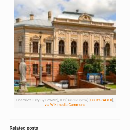
Chernivtsi City By Edward_Tur (Власне фото) [
CC BY-SA 3.0
],
via Wikimedia Commons
Related posts