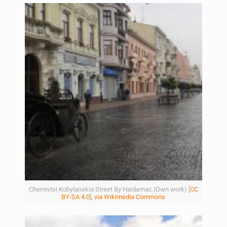
Chernivtsi Kobylanskoi Street By Haidamac (Own work) [
CC
BY-SA 4.0
],
via Wikimedia Commons